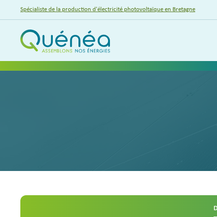
Spécialiste de la production d'électricité photovoltaïque en Bretagne