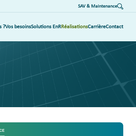
SAV & Maintenance
s ?
Vos besoins
Solutions EnR
Réalisations
Carrière
Contact
CE