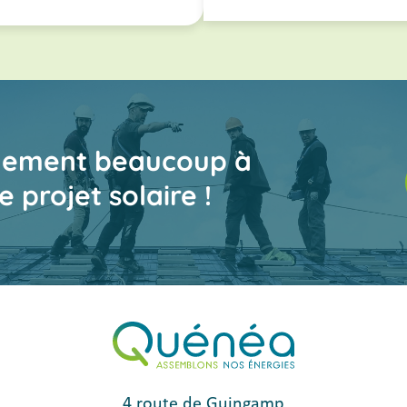
inement beaucoup à
e projet solaire !
4 route de Guingamp