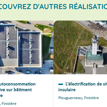
COUVREZ D'AUTRES RÉALISATI
autoconsommation
L'électrification de si
tive sur bâtiment
insulaire
re
Plouguerneau, Finistère
 Finistère