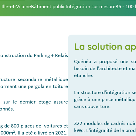
 Ille-et-Vilaine
Bâtiment public
Intégration sur mesure
36 - 100
La solution a
construction du Parking + Relais
Quénéa a proposé une so
besoin de l'architecte et ma
étanche.
tructure secondaire métallique
formant une pergola en toiture
La structure d'intégration s
grâce à une pince métalliqu
s sur le dernier étage assure
sans couverture.
ionnés.
322 modules de cadrés noir
ing de 800 places de voitures et
kWc. L'intégralité de la pro
000m². Il a été a livré en 2021.