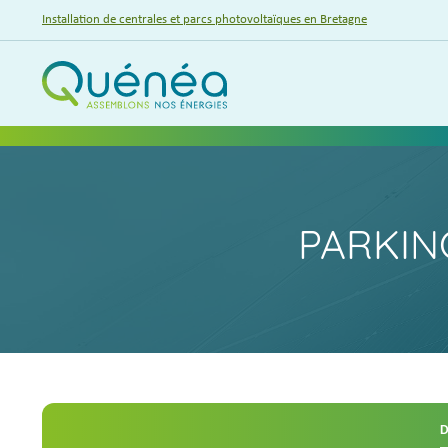
Installation de centrales et parcs photovoltaïques en Bretagne
PARKIN