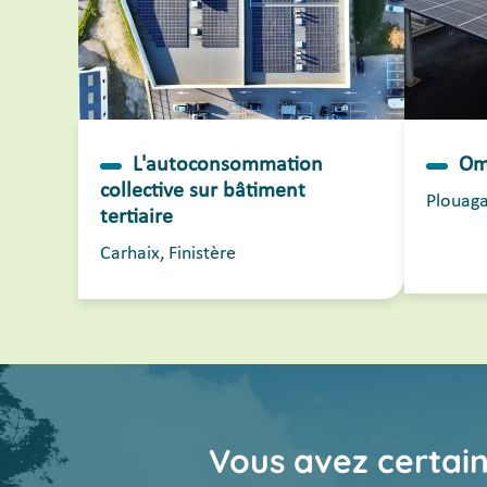
L'autoconsommation
Om
collective sur bâtiment
Plouaga
tertiaire
Carhaix, Finistère
Vous avez certa