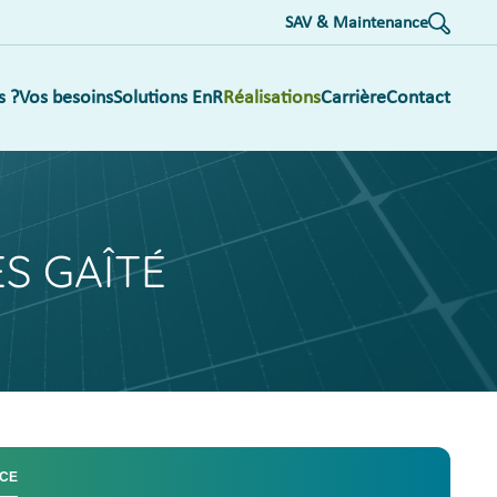
SAV & Maintenance
s ?
Vos besoins
Solutions EnR
Réalisations
Carrière
Contact
S GAÎTÉ
CE